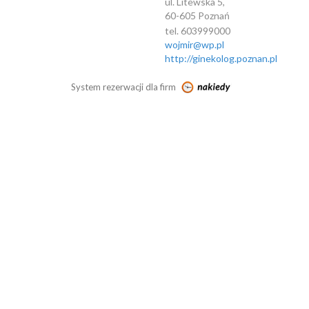
ul. Litewska 5,
60-605 Poznań
tel. 603999000
wojmir@wp.pl
http://ginekolog.poznan.pl
System rezerwacji dla firm